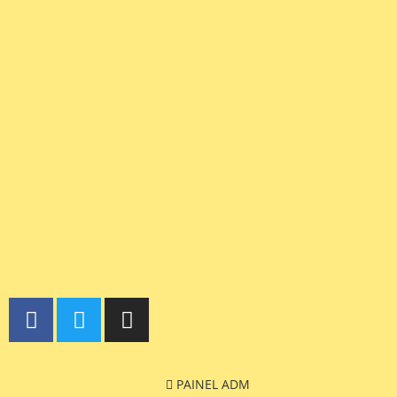
escolar, através do aprendizado contínuo, com a prática de
exercícios de fixação.
(61) 99256-0468
Caixa Postal 10516
contato@educaretarefas.com.br
St. de Habitações Individuais Sul EQL 6/8 - Lago Sul,
Brasília, 71620,410
PAINEL ADM