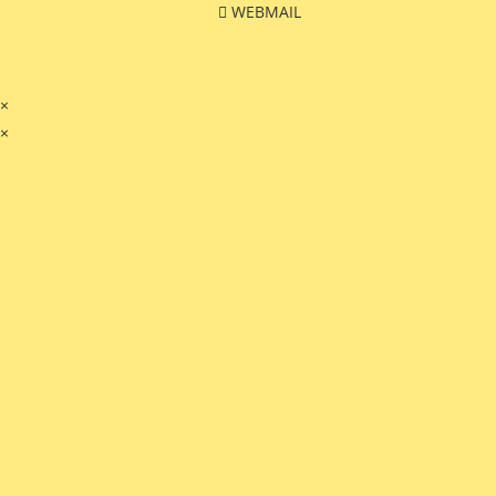
WEBMAIL
Desenvolvimento: ElementWeb
×
×
Carrinho