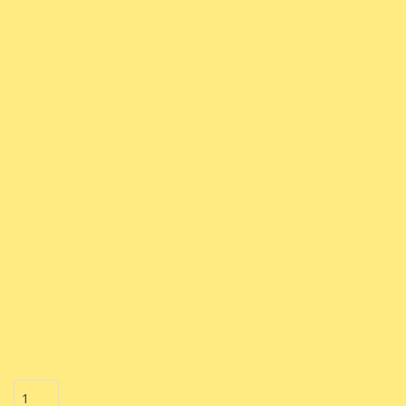
Unidade Temática
: Números.
Objeto de Conhecimento
: Problemas envolvendo diferentes
significados da adição e da subtração (juntar, acrescentar,
separar, retirar).
Habilidade:
(EF02MA06)
– Resolver e elaborar problemas de adição e de
subtração, envolvendo números de até três ordens, com os
significados de juntar, acrescentar, separar, retirar, utilizando
estratégias pessoais ou convencionais.
Título
: Aprendendo sobre o conceito de juntar quantidades.
Objetivo
: Relacionar o significado de juntar quantidade à
operação da adição e identificar como esta ideia aparece em
situações-problemas, resolvendo-as com autonomia.