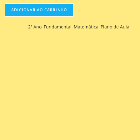
ADICIONAR AO CARRINHO
Categorias
2º Ano
,
Fundamental
,
Matemática
,
Plano de Aula
Unidade Temática
: Números.
Objeto de Conhecimento
: Problemas envolvendo diferentes
significados da adição e da subtração (juntar, acrescentar,
separar, retirar).
Habilidade:
(EF02MA06)
– Resolver e elaborar problemas de adição e de
subtração, envolvendo números de até três ordens, com os
significados de juntar, acrescentar, separar, retirar, utilizando
estratégias pessoais ou convencionais.
Título
: Aprendendo sobre o conceito de juntar quantidades.
Objetivo
: Relacionar o significado de juntar quantidade à
operação da adição e identificar como esta ideia aparece em
situações-problemas, resolvendo-as com autonomia.