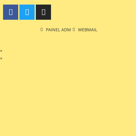
PAINEL ADM
WEBMAIL
Desenvolvimento: ElementWeb
×
×
Carrinho