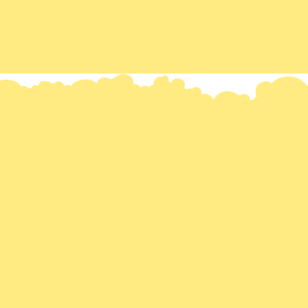
Somos uma equipe de pedagogos que têm como objetivo
auxiliar pais, colegas, coordenadores e alunos no reforço
escolar, através do aprendizado contínuo, com a prática de
exercícios de fixação.
(61) 99256-0468
Caixa Postal 10516
contato@educaretarefas.com.br
St. de Habitações Individuais Sul EQL 6/8 - Lago Sul, Brasília,
71620,410