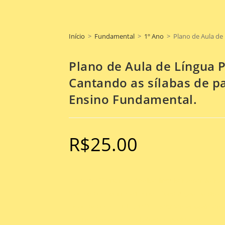
Início
>
Fundamental
>
1º Ano
>
Plano de Aula de
Plano de Aula de Língua 
Cantando as sílabas de p
Ensino Fundamental.
R$
25.00
Unidade Temática
: Análise linguística/semiótica
Objeto de Conhecimento
: Construção do sistem
Habilidade: (EF01LP06
) – Segmentar oralmente
Título
: Cantando as sílabas de parlendas.