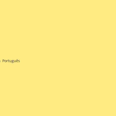
onhecidas em sílabas, de forma oral
is e impossíveis dentro do sistema de
a
,
Português
s e impossíveis dentro do sistema de