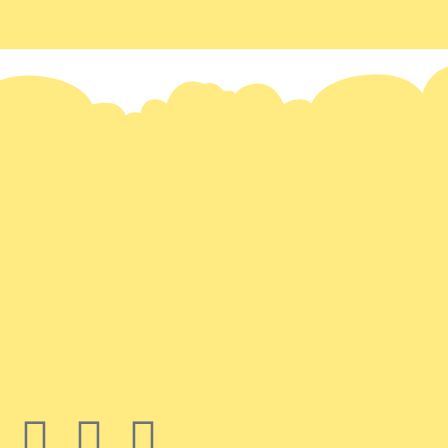
Somos uma equipe de pedagogos que têm como objetivo auxiliar p
prática de exercícios de fixação.
St. de Habitaçõ