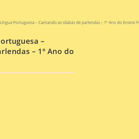
 Língua Portuguesa – Cantando as sílabas de parlendas – 1º Ano do Ensino 
Portuguesa –
arlendas – 1º Ano do
 (alfabetização).
a alfabético e da ortografia.
 palavras em sílabas.