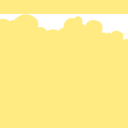
ais, colegas, coordenadores e alunos no reforço escolar, através
(61) 99256-0468
Caixa Postal 10516
contato@educaretarefas.com.br
es Individuais Sul EQL 6/8 - Lago Sul, Brasília, 71620,410