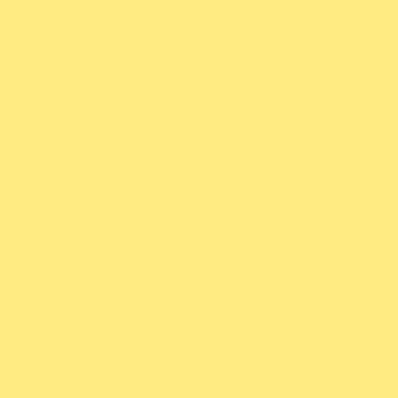
Unidade Temática
: Análise linguística/semiótica (alfabetização).
Objeto de Conhecimento
: Construção do sistema alfabético e da o
Habilidade: (EF01LP06
) – Segmentar oralmente palavras em sílab
Título
: Cantando as sílabas de parlendas.
Objetivo
: Segmentar as palavras de parlendas conhecidas em síla
escrita alfabética.