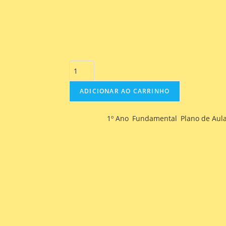
Objetivo
: Segmentar as palavras de parlendas c
e escrita, reconhecendo suas estruturas possíve
escrita alfabética.
ADICIONAR AO CARRINHO
Categorias
1º Ano
,
Fundamental
,
Plano de Aul
rtografia.
as.
bas, de forma oral e escrita, reconhecendo suas estruturas possívei