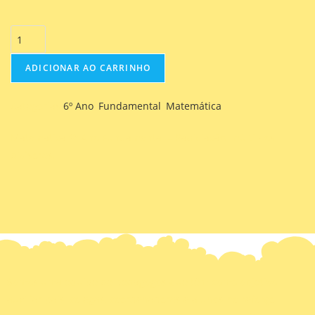
ADICIONAR AO CARRINHO
Categorias
6º Ano
,
Fundamental
,
Matemática
Matemática 6º Ano Fundamental – Radiciação, múltiplos,
divisores.
Somos uma equipe de pedagogos que têm como objetivo
auxiliar pais, colegas, coordenadores e alunos no reforço