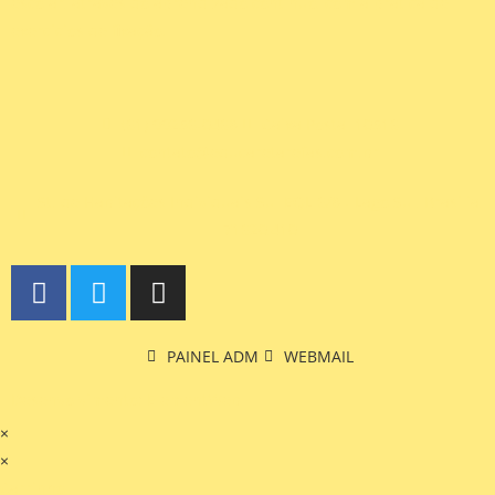
escolar, através do aprendizado contínuo, com a prática de
exercícios de fixação.
(61) 99256-0468
Caixa Postal 10516
contato@educaretarefas.com.br
St. de Habitações Individuais Sul EQL 6/8 - Lago Sul, Brasília,
71620,410
PAINEL ADM
WEBMAIL
Desenvolvimento: ElementWeb
×
×
Carrinho