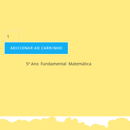
Matemática 5º Ano Fundamental – Números pares e ímpares,
operações simples com adição, subtração e multiplicação.
ADICIONAR AO CARRINHO
Categorias
5º Ano
,
Fundamental
,
Matemática
Matemática 5º Ano Fundamental – Números pares e ímpares,
operações simples com adição, subtração e multiplicação.