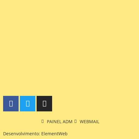
Somos uma equipe de pedagogos que têm como objetivo
auxiliar pais, colegas, coordenadores e alunos no reforço
escolar, através do aprendizado contínuo, com a prática de
exercícios de fixação.
(61) 99256-0468
Caixa Postal 10516
contato@educaretarefas.com.br
St. de Habitações Individuais Sul EQL 6/8 - Lago Sul, Brasília,
71620,410
PAINEL ADM
WEBMAIL
Desenvolvimento: ElementWeb