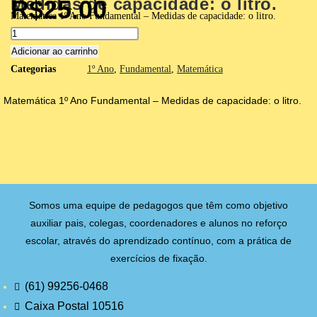
Medidas de capacidade: o litro.
R$
25.00
capacidade:
Matemática 1º Ano Fundamental – Medidas de capacidade: o litro.
o
Matemática
litro.
1º
Adicionar ao carrinho
quantidade
Ano
Categorias
1º Ano
,
Fundamental
,
Matemática
Fundamental
Matemática 1º Ano Fundamental – Medidas de capacidade: o litro.
-
Medidas
de
capacidade:
o
litro.
Somos uma equipe de pedagogos que têm como objetivo
quantidade
auxiliar pais, colegas, coordenadores e alunos no reforço
escolar, através do aprendizado contínuo, com a prática de
exercícios de fixação.
(61) 99256-0468
Caixa Postal 10516