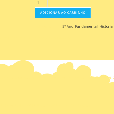
ADICIONAR AO CARRINHO
Categorias
5º Ano
,
Fundamental
,
História
meiro Reinado, a Confederação do Equador.
ais, colegas, coordenadores e alunos no reforço escolar, através
Caixa Postal 10516
contato@educaretarefas.com.br