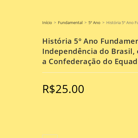
Início
>
Fundamental
>
5º Ano
>
História 5º Ano 
História 5º Ano Fundamen
Independência do Brasil,
a Confederação do Equad
R$
25.00
História 5º Ano Fundamental – A Independência
Confederação do Equador.