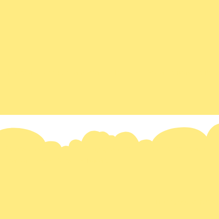
História 5º Ano Fundamental – A Independência do Brasil, o Pri
Somos uma equipe de pedagogos que têm como objetivo auxiliar p
prática de exercícios de fixação.
(61) 99256-0468