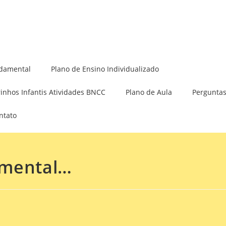
Minha Conta
damental
Plano de Ensino Individualizado
rinhos Infantis Atividades BNCC
Plano de Aula
Perguntas
ntato
amental…