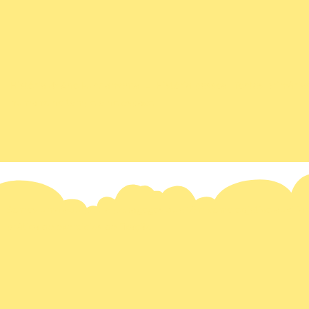
História 4º Ano Fundamental – História pessoal, fontes primárias
humano no tempo e no espaço.
Somos uma equipe de pedagogos que têm como objetivo auxiliar p
prática de exercícios de fixação.