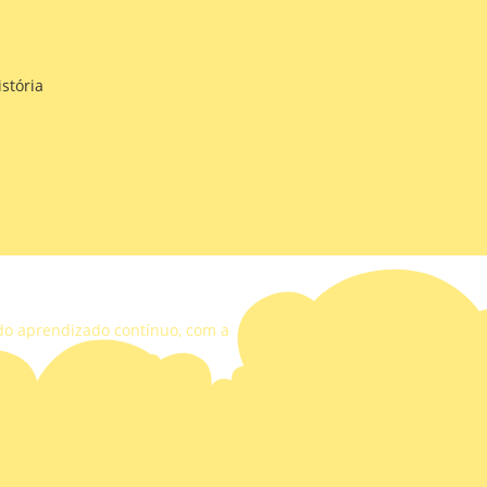
istória
 cidade e interferência do ser
 do aprendizado contínuo, com a