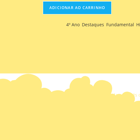
ADICIONAR AO CARRINHO
Categorias
4º Ano
,
Destaques
,
Fundamental
,
H
 e secundárias, documentos, história da cidade, marco histórico da
ais, colegas, coordenadores e alunos no reforço escolar, através
(61) 99256-0468