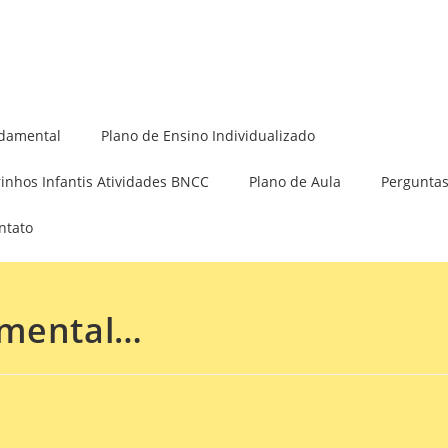
Minha Conta
damental
Plano de Ensino Individualizado
rinhos Infantis Atividades BNCC
Plano de Aula
Perguntas
ntato
amental…