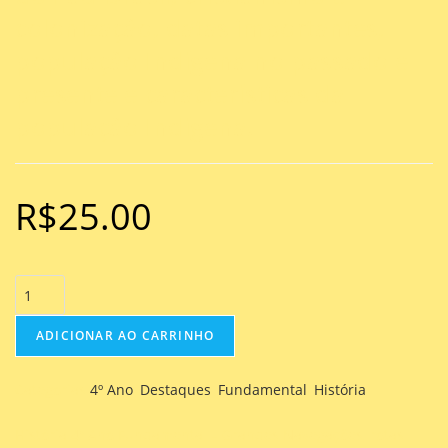
colonização, datas importantes,
população Indígena no passado e
presente e características da
população Indígena.
R$
25.00
ADICIONAR AO CARRINHO
Categorias
4º Ano
,
Destaques
,
Fundamental
,
História
História 4º Ano Fundamental – Grandes Navegações, rotas