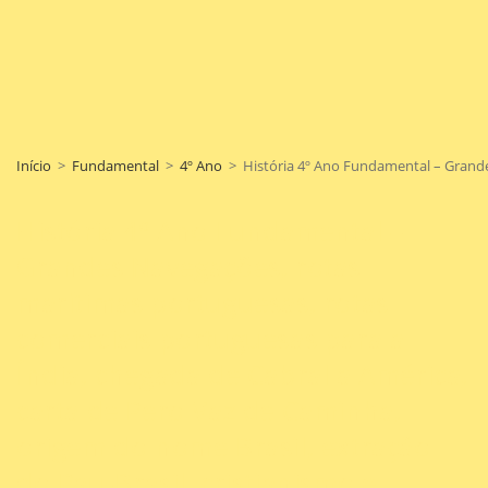
Início
>
Fundamental
>
4º Ano
>
História 4º Ano Fundamental – Grandes
História 4º Ano Fundamental –
Grandes Navegações, rotas
marítimas portuguesas, rotas
comerciais portuguesas para a
Índia, chegada de Cabral a América,
carta de Pero Vaz de Caminha,
origem do nome Brasil, extração
do Pau-Brasil, cristianismo e