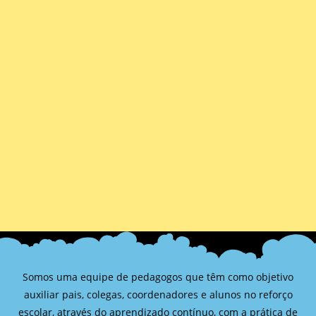
marítimas portuguesas, rotas comerciais portuguesas para a
Índia, chegada de Cabral a América, carta de Pero Vaz de
Caminha, origem do nome Brasil, extração do Pau-Brasil,
cristianismo e colonização, datas importantes, população
Indígena no passado e presente e características da
população Indígena.
Somos uma equipe de pedagogos que têm como objetivo
auxiliar pais, colegas, coordenadores e alunos no reforço
escolar, através do aprendizado contínuo, com a prática de