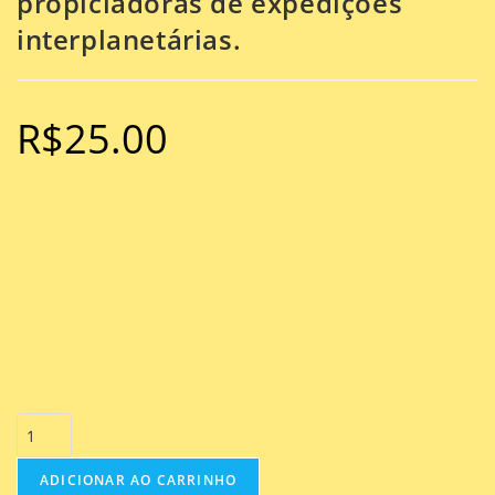
propiciadoras de expedições
interplanetárias.
R$
25.00
Ciências 9º Ano Fundamental – Fatores imprescindíveis à
manutenção da vida no planeta Terra, mitos de criação e
teorias de surgimento da vida no planeta, dificuldades para a
sobrevivência humana fora do planeta Terra e inovações
tecnológicas como propiciadoras de expedições
interplanetárias.
ADICIONAR AO CARRINHO