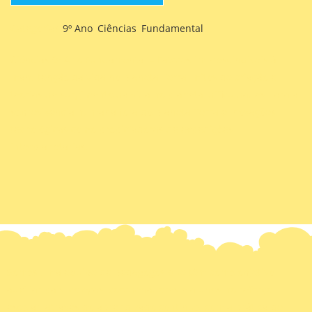
Categorias
9º Ano
,
Ciências
,
Fundamental
Ciências 9º Ano Fundamental – Fatores imprescindíveis à
manutenção da vida no planeta Terra, mitos de criação e
teorias de surgimento da vida no planeta, dificuldades para a
sobrevivência humana fora do planeta Terra e inovações
tecnológicas como propiciadoras de expedições
interplanetárias.
Somos uma equipe de pedagogos que têm como objetivo
auxiliar pais, colegas, coordenadores e alunos no reforço
escolar, através do aprendizado contínuo, com a prática de