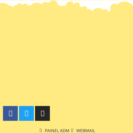
Somos uma equipe de pedagogos que têm como objetivo
auxiliar pais, colegas, coordenadores e alunos no reforço
escolar, através do aprendizado contínuo, com a prática de
exercícios de fixação.
(61) 99256-0468
Caixa Postal 10516
contato@educaretarefas.com.br
St. de Habitações Individuais Sul EQL 6/8 - Lago Sul, Brasília,
71620,410
PAINEL ADM
WEBMAIL