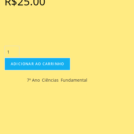
R$
25.00
Ciências 7º Ano Fundamental – Diferença entre os conceitos
de calor, temperatura e sensação térmica.
ADICIONAR AO CARRINHO
Categorias
7º Ano
,
Ciências
,
Fundamental
Ciências 7º Ano Fundamental – Diferença entre os conceitos
de calor, temperatura e sensação térmica.