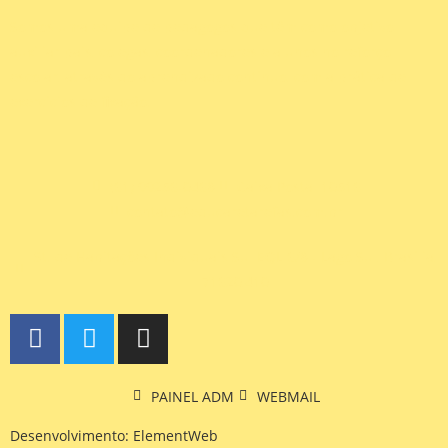
Somos uma equipe de pedagogos que têm como objetivo
auxiliar pais, colegas, coordenadores e alunos no reforço
escolar, através do aprendizado contínuo, com a prática de
exercícios de fixação.
(61) 99256-0468
Caixa Postal 10516
contato@educaretarefas.com.br
St. de Habitações Individuais Sul EQL 6/8 - Lago Sul, Brasília,
71620,410
PAINEL ADM
WEBMAIL
Desenvolvimento: ElementWeb