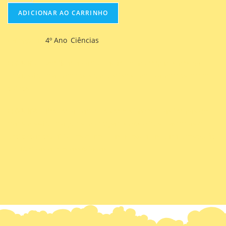
ADICIONAR AO CARRINHO
Categorias
4º Ano
,
Ciências
EF04CI07 – Verificar a participação de microrganismos na
produção de alimentos, combustíveis, medicamentos, entre
outros.
EF04CI08 – Propor, a partir do conhecimento das formas de
transmissão de alguns microrganismos (vírus, bactérias e
protozoários), atitudes e medidas adequadas para prevenção
de doenças a eles associadas.