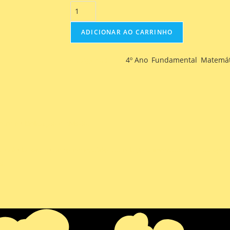
ADICIONAR AO CARRINHO
Categorias
4º Ano
,
Fundamental
,
Matemát
tre multiplicação e divisão.
a calculadora quando necessário, as relações inversas entre as ope
s.