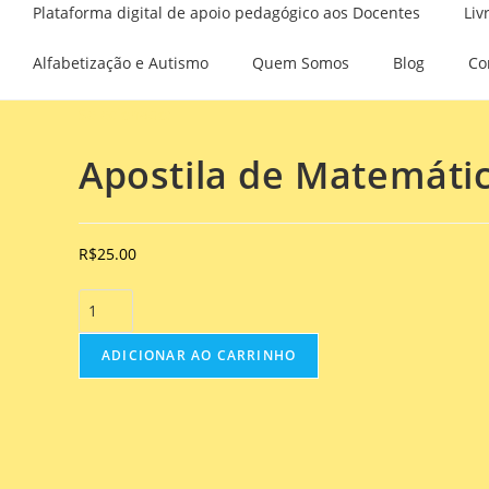
Plataforma digital de apoio pedagógico aos Docentes
Liv
Alfabetização e Autismo
Quem Somos
Blog
Co
Selecionado:
Apostila de Matemáti
R$
25.00
ADICIONAR AO CARRINHO