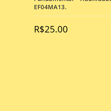
EF04MA13.
R$
25.00
Nessa apostila você encontrará:
Matemática
Unidade temática
: Álgebra.
Objetos de Conhecimento
: Relações entre adi
e divisão.
Habilidades BNCC:
(EF04MA13)
– Reconhecer, por meio de investiga
quando necessário, as relações inversas entre 
subtração e de multiplicação e de divisão, para 