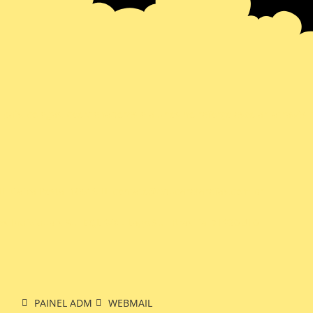
ais, colegas, coordenadores e alunos no reforço escolar, através
Caixa Postal 10516
contato@educaretarefas.com.br
es Individuais Sul EQL 6/8 - Lago Sul, Brasília, 71620,410
PAINEL ADM
WEBMAIL