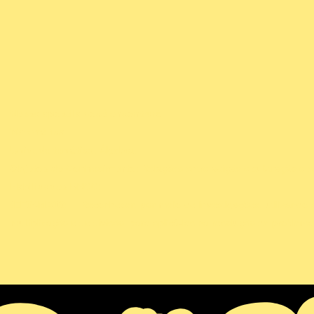
Nessa apostila você encontrará:
Matemática
Unidade temática
: Álgebra.
Objetos de Conhecimento
: Relações entre adição e subtração e en
Habilidades BNCC:
(EF04MA13)
– Reconhecer, por meio de investigações, utilizando 
multiplicação e de divisão, para aplicá-las na resolução de problema