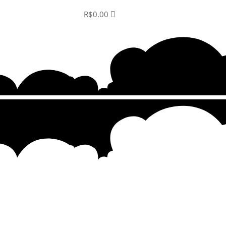
R$
0.00