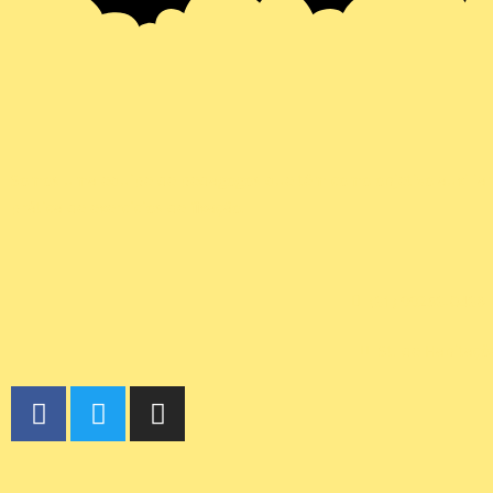
Somos uma equipe de pedagogos que têm como objetivo auxiliar p
prática de exercícios de fixação.
(61) 99256-0468
St. de Habitaçõ