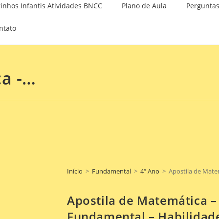
rinhos Infantis Atividades BNCC
Plano de Aula
Perguntas
ntato
ca -…
Início
>
Fundamental
>
4º Ano
>
Apostila de Mate
Apostila de Matemática –
Fundamental – Habilidad