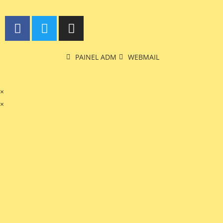
PAINEL ADM
WEBMAIL
Desenvolvimento: ElementWeb
×
×
Carrinho