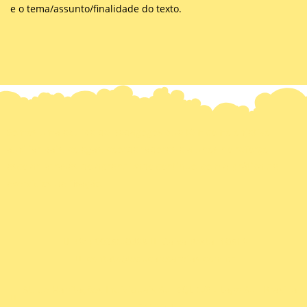
e o tema/assunto/finalidade do texto.
Somos uma equipe de pedagogos que têm como objetivo
auxiliar pais, colegas, coordenadores e alunos no reforço
escolar, através do aprendizado contínuo, com a prática de
exercícios de fixação.
(61) 99256-0468
Caixa Postal 10516
contato@educaretarefas.com.br
St. de Habitações Individuais Sul EQL 6/8 - Lago Sul, Brasília,
71620,410