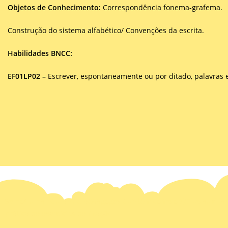
Objetos de Conhecimento:
Correspondência fonema-grafema.
Construção do sistema alfabético/ Convenções da escrita.
Habilidades BNCC:
EF01LP02 –
Escrever, espontaneamente ou por ditado, palavras 
Somos uma equipe de pedagogos que têm como objetivo auxiliar p
prática de exercícios de fixação.