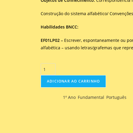
Objetos de Conhecimento:
Correspondência 
Construção do sistema alfabético/ Convenções 
Habilidades BNCC:
EF01LP02 –
Escrever, espontaneamente ou por 
alfabética – usando letras/grafemas que rep
ADICIONAR AO CARRINHO
Categorias
1º Ano
,
Fundamental
,
Português