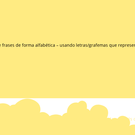
e frases de forma alfabética – usando letras/grafemas que repres
ais, colegas, coordenadores e alunos no reforço escolar, através