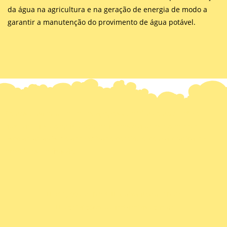
da água na agricultura e na geração de energia de modo a
garantir a manutenção do provimento de água potável.
Somos uma equipe de pedagogos que têm como objetivo
auxiliar pais, colegas, coordenadores e alunos no reforço
escolar, através do aprendizado contínuo, com a prática de
exercícios de fixação.
(61) 99256-0468
Caixa Postal 10516
contato@educaretarefas.com.br