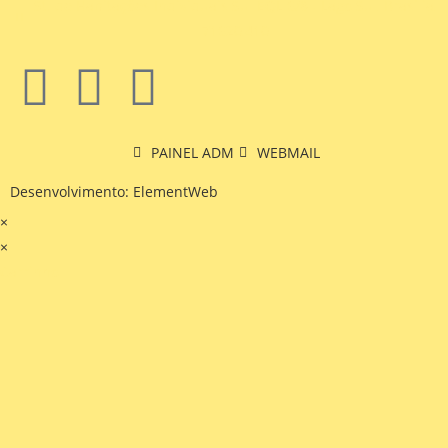
St. de Habitações Individuais Sul EQL 6/8 - Lago Sul, Brasília,
71620,410
PAINEL ADM
WEBMAIL
Desenvolvimento: ElementWeb
×
×
Carrinho