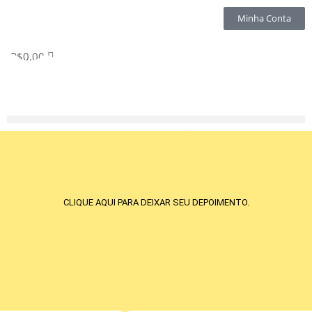
Minha Conta
R$
0.00
CLIQUE AQUI PARA DEIXAR SEU DEPOIMENTO.
[testimonial_view id="3"]