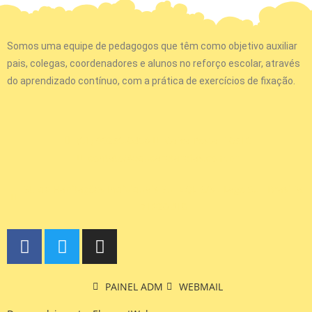
Somos uma equipe de pedagogos que têm como objetivo auxiliar
pais, colegas, coordenadores e alunos no reforço escolar, através
do aprendizado contínuo, com a prática de exercícios de fixação.
(61) 99256-0468
Caixa Postal 10516
contato@educaretarefas.com.br
St. de Habitações Individuais Sul EQL 6/8 - Lago Sul, Brasília,
71620,410
PAINEL ADM
WEBMAIL