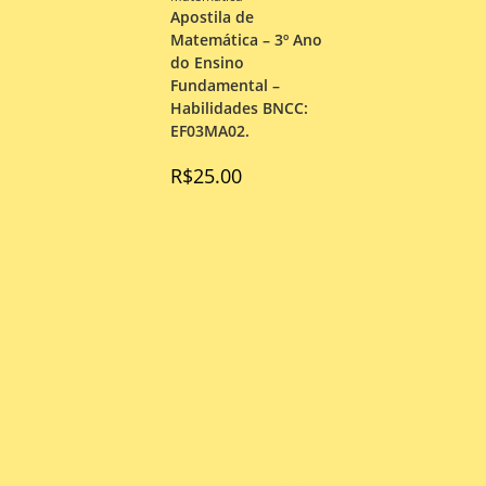
Apostila de
Matemática – 3º Ano
do Ensino
Fundamental –
Habilidades BNCC:
EF03MA02.
R$
25.00
Nessa apostila você
encontrará:
Matemática Unidade
temática: Números.
Objetos de
Conhecimento:
Composição e
decomposição de
números naturais.
Habilidades BNCC: