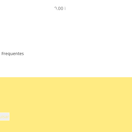
R$
0.00
 Frequentes
uisar