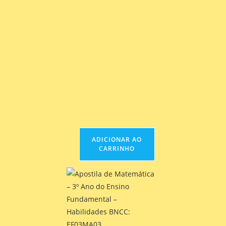
EF03MA02 -
Identificar
características do
sistema de
numeração decimal,
utilizando a
composição e a
decomposição de
número natural de
até quatro ordens.
ADICIONAR AO
CARRINHO