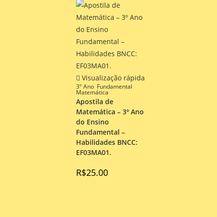
Visualização rápida
3º Ano
,
Fundamental
,
Matemática
Apostila de
Matemática – 3º Ano
do Ensino
Fundamental –
Habilidades BNCC:
EF03MA01.
R$
25.00
Nessa apostila você
encontrará: