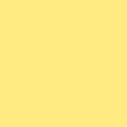
Matemática Unidade
temática: Números.
Objetos de
Conhecimento:
Leitura, escrita,
comparação e
ordenação de
números naturais de
quatro ordens.
Habilidades BNCC:
EF03MA01 - Ler,
escrever e comparar
números naturais de
até a ordem de
unidade de milhar,
estabelecendo
relações entre os
registros numéricos e