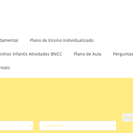
Minha Conta
damental
Plano de Ensino Individualizado
rinhos Infantis Atividades BNCC
Plano de Aula
Perguntas
ntato
Matérias
Pesq