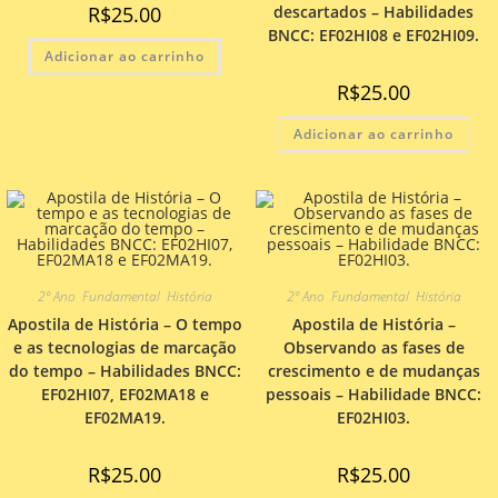
R$
25.00
descartados – Habilidades
BNCC: EF02HI08 e EF02HI09.
Adicionar ao carrinho
R$
25.00
Adicionar ao carrinho
2º Ano
,
Fundamental
,
História
2º Ano
,
Fundamental
,
História
Apostila de História – O tempo
Apostila de História –
e as tecnologias de marcação
Observando as fases de
do tempo – Habilidades BNCC:
crescimento e de mudanças
EF02HI07, EF02MA18 e
pessoais – Habilidade BNCC:
EF02MA19.
EF02HI03.
R$
25.00
R$
25.00