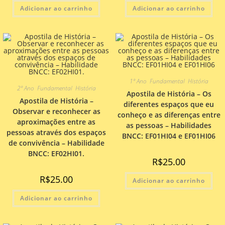
Adicionar ao carrinho
Adicionar ao carrinho
1º Ano
,
Fundamental
,
História
2º Ano
,
Fundamental
,
História
Apostila de História – Os
Apostila de História –
diferentes espaços que eu
Observar e reconhecer as
conheço e as diferenças entre
aproximações entre as
as pessoas – Habilidades
pessoas através dos espaços
BNCC: EF01HI04 e EF01HI06
de convivência – Habilidade
BNCC: EF02HI01.
R$
25.00
R$
25.00
Adicionar ao carrinho
Adicionar ao carrinho