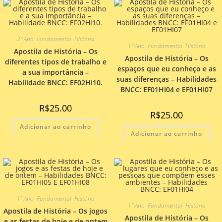
2º Ano
,
Fundamental
,
História
1º Ano
,
Fundamental
,
História
Apostila de História – Os
Apostila de História – Os
diferentes tipos de trabalho e
espaços que eu conheço e as
a sua importância –
suas diferenças – Habilidades
Habilidade BNCC: EF02HI10.
BNCC: EF01HI04 e EF01HI07
R$
25.00
R$
25.00
Adicionar ao carrinho
Adicionar ao carrinho
1º Ano
,
Fundamental
,
História
1º Ano
,
Fundamental
,
História
Apostila de História – Os jogos
Apostila de História – Os
e as festas de hoje e de ontem