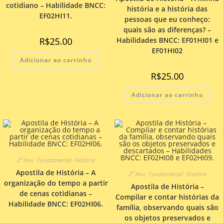
cotidiano – Habilidade BNCC:
história e a história das
EF02HI11.
pessoas que eu conheço:
quais são as diferenças? –
R$
25.00
Habilidades BNCC: EF01HI01 e
EF01HI02
Adicionar ao carrinho
R$
25.00
Adicionar ao carrinho
2º Ano
,
Fundamental
,
História
Apostila de História – A
2º Ano
,
Fundamental
,
História
organização do tempo a partir
Apostila de História –
de cenas cotidianas –
Compilar e contar histórias da
Habilidade BNCC: EF02HI06.
família, observando quais são
os objetos preservados e