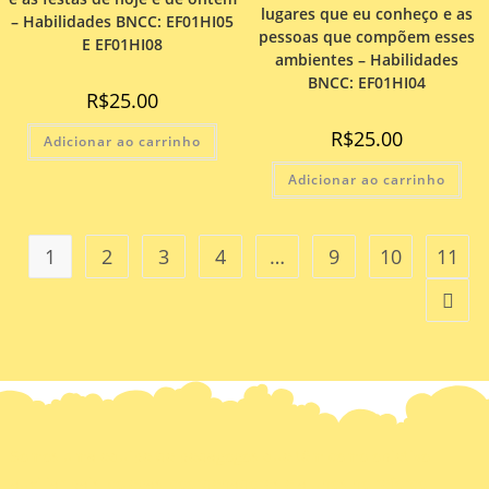
lugares que eu conheço e as
– Habilidades BNCC: EF01HI05
pessoas que compõem esses
E EF01HI08
ambientes – Habilidades
BNCC: EF01HI04
R$
25.00
R$
25.00
Adicionar ao carrinho
Adicionar ao carrinho
1
2
3
4
…
9
10
11
Somos uma equipe de pedagogos que têm como objetivo
auxiliar pais, colegas, coordenadores e alunos no reforço